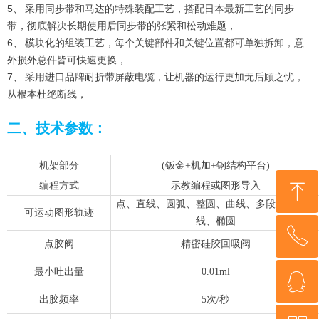
5、 采用同步带和马达的特殊装配工艺，搭配日本最新工艺的同步
带，彻底解决长期使用后同步带的张紧和松动难题，
6、 模块化的组装工艺，每个关键部件和关键位置都可单独拆卸，意
外损外总件皆可快速更换，
7、 采用进口品牌耐折带屏蔽电缆，让机器的运行更加无后顾之忧，
从根本杜绝断线，
二、技术参数：
机架部分
(钣金+机加+钢结构平台)
ꁸ
编程方式
示教编程或图形导入
点、直线、圆弧、整圆、曲线、多段线、螺旋
可运动图形轨迹
线、椭圆
ꂅ
回到顶部
点胶阀
精密硅胶回吸阀
最小吐出量
0.01ml
ꁗ
13360482989
出胶频率
5次/秒