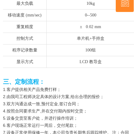
ꀥ
QQ客服
最大负载
10kg
移动速度 (mm/sec)
0--500
微信二维码
重复精度
± 0.02 mm
控制方式
单片机+手持盒
程序记录数量
100组
显示方式
LCD 教导盒
三、定制流程：
1.客户提供相关产品免费打样；
2.由我司工程师决定具体的设计方案,给出合理的报价；
3.双方沟通达成一致,预付定金,签订合同；
4.按照合同要求生产,并在交付期内按时交货；
5.设备交货至客户处，并进行操作培训；
6.客户现场正常运行一周后，交付尾款；
7.设备正常使用保修一年，本公司负责长期售后跟踪维护。 注：合同