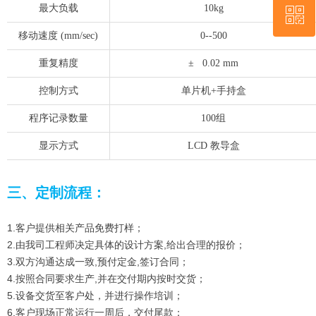
最大负载
10kg
ꀥ
QQ客服
移动速度 (mm/sec)
0--500
微信二维码
重复精度
± 0.02 mm
控制方式
单片机+手持盒
程序记录数量
100组
显示方式
LCD 教导盒
三、定制流程：
1.客户提供相关产品免费打样；
2.由我司工程师决定具体的设计方案,给出合理的报价；
3.双方沟通达成一致,预付定金,签订合同；
4.按照合同要求生产,并在交付期内按时交货；
5.设备交货至客户处，并进行操作培训；
6.客户现场正常运行一周后，交付尾款；