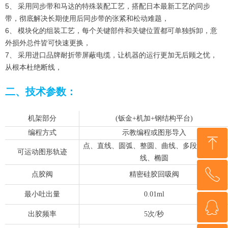
5、 采用同步带和马达的特殊装配工艺，搭配日本最新工艺的同步
带，彻底解决长期使用后同步带的张紧和松动难题，
6、 模块化的组装工艺，每个关键部件和关键位置都可单独拆卸，意
外损外总件皆可快速更换，
7、 采用进口品牌耐折带屏蔽电缆，让机器的运行更加无后顾之忧，
从根本杜绝断线，
二、技术参数：
机架部分
(钣金+机加+钢结构平台)
编程方式
示教编程或图形导入
ꁸ
点、直线、圆弧、整圆、曲线、多段线、螺旋
可运动图形轨迹
线、椭圆
ꂅ
回到顶部
点胶阀
精密硅胶回吸阀
最小吐出量
0.01ml
ꁗ
13360482989
出胶频率
5次/秒