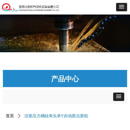
产品中心
首页
ꄲ
活塞压力桶硅单头单Y自动胶点胶机